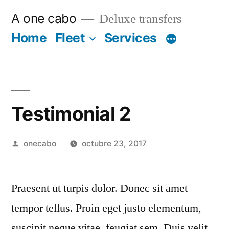
Ir
A one cabo
Deluxe transfers
al
Home
Fleet
Services
contenido
Testimonial 2
Publicado
onecabo
octubre 23, 2017
por
Praesent ut turpis dolor. Donec sit amet
tempor tellus. Proin eget justo elementum,
suscipit neque vitae, feugiat sem. Duis velit